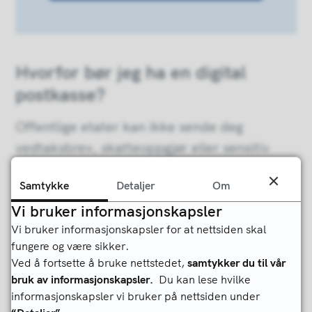
Hvorfor bør jeg ha en digital
postkasse?
Offentlige etater kan ikke sende deg
vedtaksbrev, skatteoppgjør eller sensitiv
informasjon på e-post fordi det ikke er
Samtykke
Detaljer
Om
sikkert nok. En digital postkasse er sikker,
Vi bruker informasjonskapsler
og her kan du lagre posten din så lenge du
Vi bruker informasjonskapsler for at nettsiden skal
ønsker.
fungere og være sikker.
Ved å fortsette å bruke nettstedet,
samtykker du til vår
Digitale postkasser er gratis, så det blir ikke
bruk av informasjonskapsler.
Du kan lese hvilke
noen ekstra utgifter på deg.
informasjonskapsler vi bruker på nettsiden under