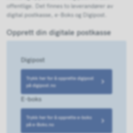
offentlige. Det finnes to leverandører av
digital postkasse, e-Boks og Digipost.
Opprett din digitale postkasse
Digipost
Trykk her for å opprette digipost
på digipost.no
E-boks
Trykk her for å opprette e-boks
på e-Boks.no