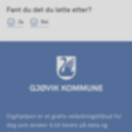
Fant du det du lette etter?
Ja
Nei
Digihjelpen er et gratis veiledningstilbud for
deg som ønsker å bli bedre på data og