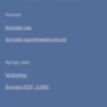
Kontakt
Kontakt oss
Kontakt barnehagekontoret
Nyttige sider
Vedtekter
Årsplan
(PDF, 2 MB)