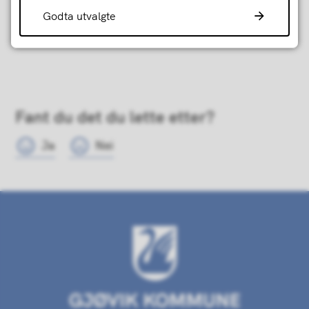
Godta utvalgte
Fant du det du lette etter?
Ja
Nei