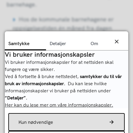
barnehage.
Hos de kommunale barnehagene er
oppsigelsestiden én måned fra dagen
oppsigelsen mottas i barnehagen.
Samtykke
Detaljer
Om
Hos de private barnehagene varierer
Vi bruker informasjonskapsler
det. Fristen er definert i den enkelte
Vi bruker informasjonskapsler for at nettsiden skal
barnehages vedtekter.
fungere og være sikker.
Ved å fortsette å bruke nettstedet,
samtykker du til vår
Oppsigelsen vil bli behandlet og du vil få
bruk av informasjonskapsler.
Du kan lese hvilke
informasjonskapsler vi bruker på nettsiden under
beskjed om siste dag for bruk og betaling for
“Detaljer”.
plassen, avhengig av oppsigelsestid.
Her kan du lese mer om våre informasjonskapsler.
Kun nødvendige
Sist endret
07.06.2022 14.40