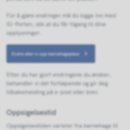
For å gjøre endringer må du logge inn med
ID-Porten, slik at du får tilgang til dine
opplysninger.
Endre eller si opp barnehageplass
Etter du har gjort endringene du ønsker,
behandler vi det fortløpende og gir deg
tilbakemelding på e-post eller brev.
Oppsigelsestid
Oppsigelsestiden varierer fra barnehage til