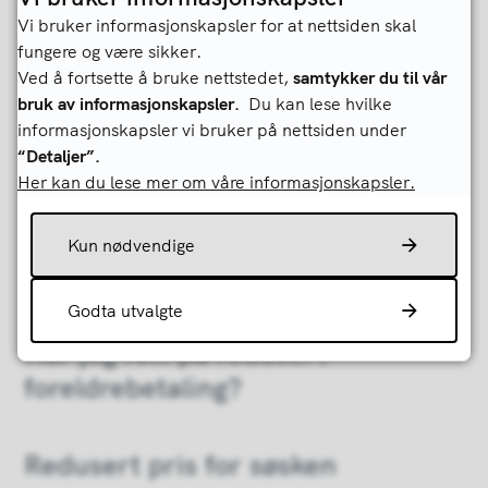
uka - 22,5
Vi bruker informasjonskapsler for at nettsiden skal
timer
fungere og være sikker.
Ved å fortsette å bruke nettstedet,
samtykker du til vår
Kjøp av enkeltdager koster 300 kroner.
bruk av informasjonskapsler.
Du kan lese hvilke
informasjonskapsler vi bruker på nettsiden under
“Detaljer”.
Har jeg rett på redusert
Her kan du lese mer om våre informasjonskapsler.
foreldrebetaling?
Kun nødvendige
Det er foreldrenes siste skattemelding som
legges til grunn for beregning og vedtak.
Godta utvalgte
Har jeg rett på redusert
foreldrebetaling?
Redusert pris for søsken