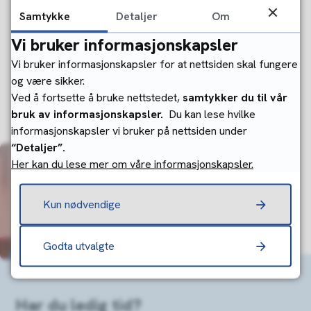
Samtykke
Detaljer
Om
Inn på tunet – grønn omsorg og tilrettelagte arbeidsplasser
Vi bruker informasjonskapsler
Dagtilbud - Gjøvik aktivitetssenter
Vi bruker informasjonskapsler for at nettsiden skal fungere
Gjøvik aktivitetssenter gir tilbud til personer med
og være sikker.
utviklingshemming med ulikt funksjonsnivå
Ved å fortsette å bruke nettstedet,
samtykker du til vår
bruk av informasjonskapsler.
Du kan lese hvilke
informasjonskapsler vi bruker på nettsiden under
“Detaljer”.
Her kan du lese mer om våre informasjonskapsler.
Kun nødvendige
Godta utvalgte
Har du ledig tid?