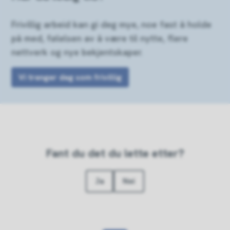
Frivillig arbeid kan gi deg mye, noe fast å holde
på med, følelsen av å være til nytte, flere
nettverk og nye bekjentskaper.
Vi trenger deg som frivillig
Fant du det du lette etter?
Ja
Nei