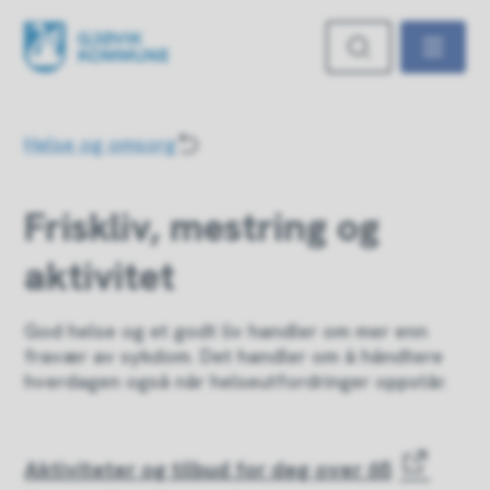
Gjøvik kommune
Du er her:
Helse og omsorg
Friskliv, mestring og
aktivitet
God helse og et godt liv handler om mer enn
fravær av sykdom. Det handler om å håndtere
hverdagen også når helseutfordringer oppstår.
Aktiviteter og tilbud for deg over 65