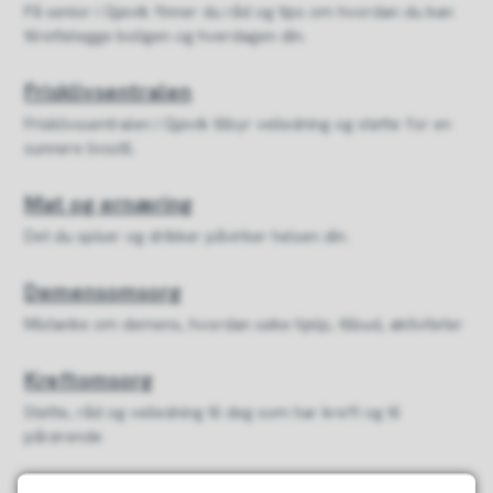
På senior i Gjøvik finner du råd og tips om hvordan du kan
tilrettelegge boligen og hverdagen din.
Frisklivsentralen
Frisklivssentralen i Gjøvik tilbyr veiledning og støtte for en
sunnere livsstil.
Mat og ernæring
Det du spiser og drikker påvirker helsen din.
Demensomsorg
Mistanke om demens, hvordan søke hjelp, tilbud, aktiviteter
Kreftomsorg
Støtte, råd og veiledning til deg som har kreft og til
pårørende
Aktivitetstilbud innen psykisk helse og rus