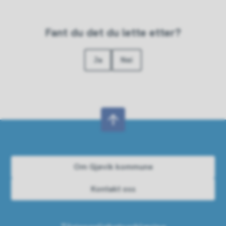
Fant du det du lette etter?
Ja
Nei
Om Gjøvik kommune
Kontakt oss