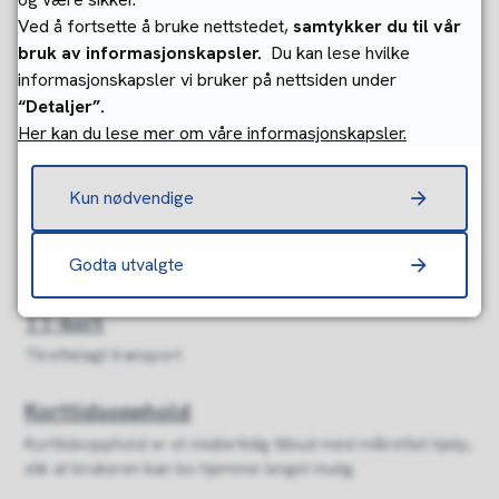
Til deg som har sterkt nedsatt funksjonsevne og er helt
Ved å fortsette å bruke nettstedet,
samtykker du til vår
avhengig av hjelp for å greie dagliglivets gjøremål.
bruk av informasjonskapsler.
Du kan lese hvilke
informasjonskapsler vi bruker på nettsiden under
Yngre med funksjonsnedsettelser
“Detaljer”.
Aktivitetstilbud, praktisk bistand og opplæring, koordinator,
Her kan du lese mer om våre informasjonskapsler.
individuell plan
Kun nødvendige
Støtte til pårørende
Pårørende som gjør mye og krevende omsorgsarbeid, har
Godta utvalgte
rett til ulike former for støtte.
TT-kort
Tilrettelagt transport
Korttidsopphold
Korttidsopphold er et midlertidig tilbud med målrettet hjelp,
slik at brukeren kan bo hjemme lengst mulig.