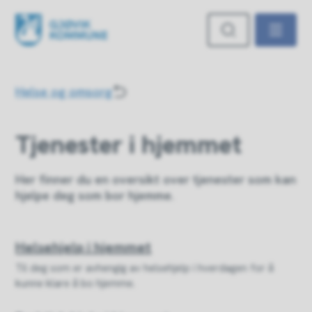
Gjøvik kommune
Du er her:
Helse og omsorg
Tjenester i hjemmet
Her finner du en oversikt over tjenester som kan
hjelpe deg som bor hjemme.
Helsehjelp i hjemmet
Til deg som er avhengig av helsehjelp i hverdagen for å
kunne klare å bo hjemme.