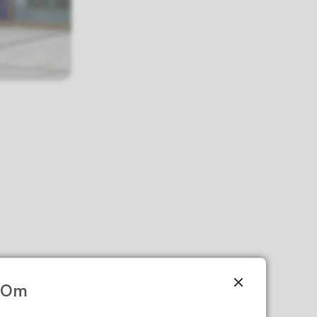
r en
ra nord til
Om
landet