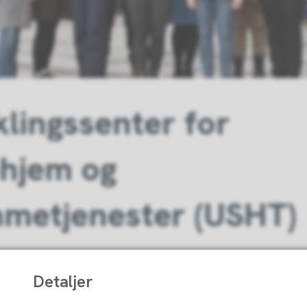
klingssenter for
hjem og
metjenester (USHT)
senter for sykehjem og hjemmetjenester (USHT) e
tsing. Til sammen finnes det 21 utviklingssentre f
Detaljer
e. Gjøvik kommune er vertskommune for USHT Inn