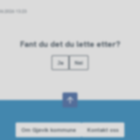
06.2026 13.23
Fant du det du lette etter?
Ja
Nei
Om Gjøvik kommune
Kontakt oss