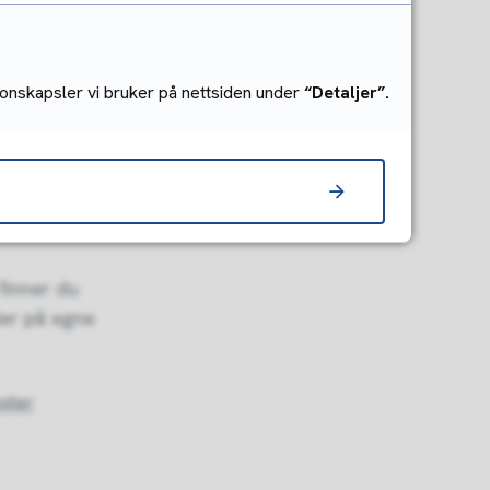
onskapsler vi bruker på nettsiden under
“Detaljer”.
, fagdager,
 områder
de,
finner du
ter på egne
ster