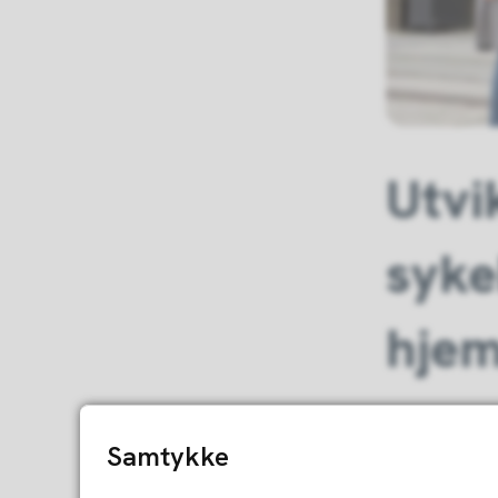
Utvi
syke
hjem
Utviklings
nasjonal sa
Samtykke
sør i Norg