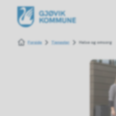
Gjøvik kommune
Du er her:
Forside
Tjenester
Helse og omsorg