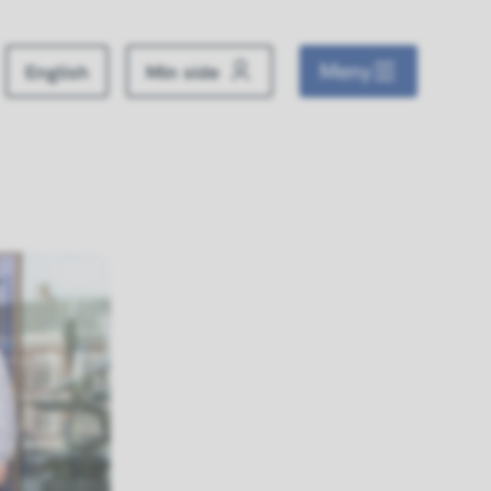
Meny
English
Min side