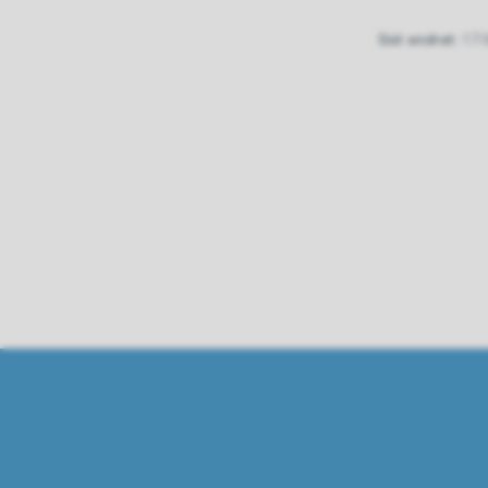
Sist endret
17.