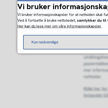
Vi bruker informasjonska
(Oppland).
Vi bruker informasjonskapsler for at nettsiden skal f
Samfunnsoppd
Ved å fortsette å bruke nettstedet,
samtykker du til
omsorgstjene
Her kan du lese mer om våre informasjonskapsler.
veiledning, 
som berører
Kun nødvendige
Dersom din 
utviklingshe
pasientsikke
mer informa
nettsider.
Klikk her fo
Innlandet (O