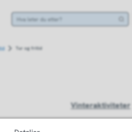
tid
Tur og fritid
Vinteraktiviteter