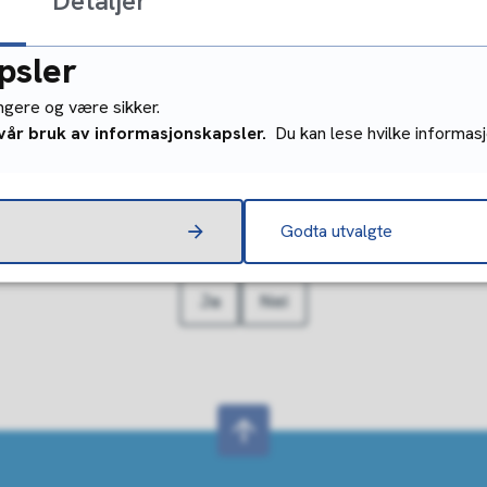
Utlån av fritidsut
Detaljer
psler
Motorferdsel i u
ungere og være sikker.
 vår bruk av informasjonskapsler.
Du kan lese hvilke informasj
Fant du det du lette etter?
Godta utvalgte
Ja
Nei