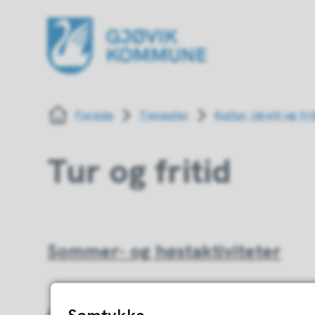
Gjøvik kommune
Du er her:
Forside
Tjenester
Kultur, idrett og fri
Tur og fritid
Sommer- og høstaktiviteter