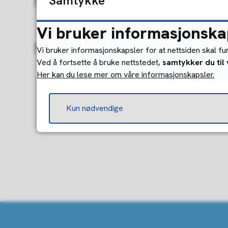
Hundehold i Gjøvik
Samtykke
Vi bruker informasjonska
Friluftshuset i Fredevika
Vi bruker informasjonskapsler for at nettsiden skal f
Ved å fortsette å bruke nettstedet,
samtykker du til
Her kan du lese mer om våre informasjonskapsler.
Kun nødvendige