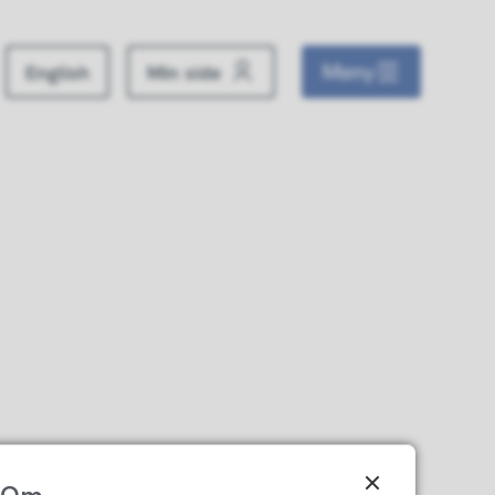
Meny
English
Min side