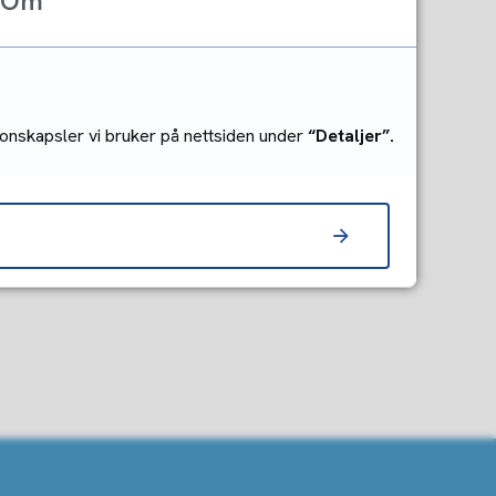
styr (BUA Gjøvik)
Om
tmark og vassdrag
onskapsler vi bruker på nettsiden under
“Detaljer”.