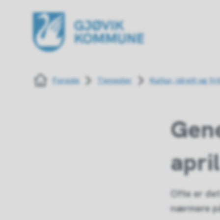
Gjøvik kommune
Du er her:
Forside
Tjenester
Kultur, idrett og fri
Gene
apri
Ofte er det
nærmere på