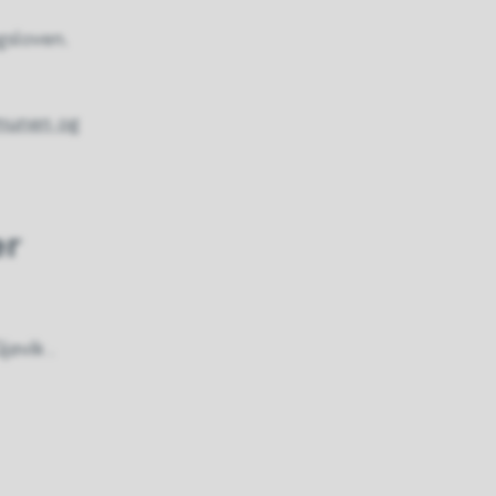
ngsloven.
mmunen og
er
jøvik .