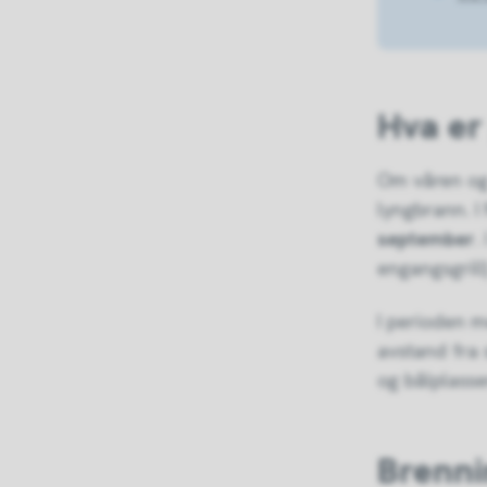
Hva er
Om våren og 
lyngbrann. I
september
.
engangsgrill)
I perioden m
avstand fra s
og bålplasse
Brenni