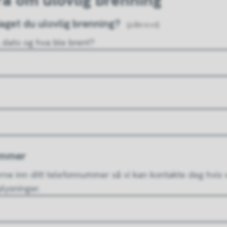
ra om ulovlig brenning
get du ulovlig brenning?
(påkrevd)
 dato og hva ble brent?
ummer
erne inn ditt telefonnummer så vi kan kontakte deg hvis 
plysninger.