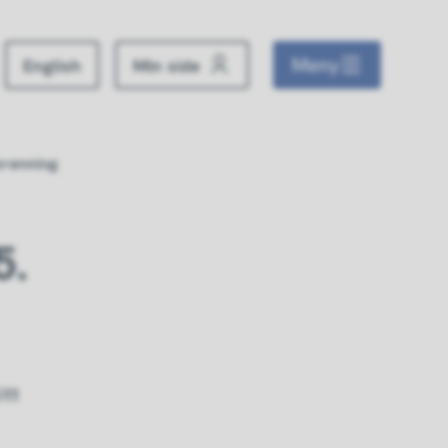
Meny
English
Min side
brenning
5.
itt