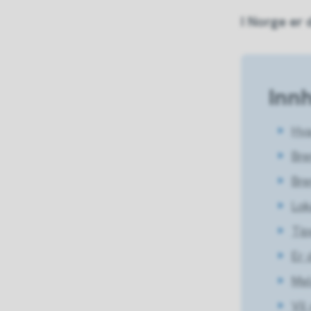
I Norge er 
Inn
Hva
Bre
Bre
Lok
Tip
Er 
Mel
Vil