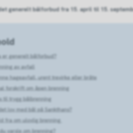
det generelt bålforbud fra 15. april til 15. septemb
hold
 er generelt bålforbud?
nning av avfall
nne hageavfall, urent trevirke eller bråte
al forskrift om åpen brenning
s til trygg bålbrenning
det lov med bål på Sankthans?
d fra om ulovlig brenning
 du varsle om brenning?