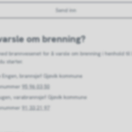
Send inn
 varsle om brenning?
ed brannvesenet for å varsle om brenning i henhold til 
 du starter.
le Engen, brannsjef Gjøvik kommune
onnummer
95 96 03 50
ugen, varabrannsjef Gjøvik kommune
onnummer
91 33 21 97