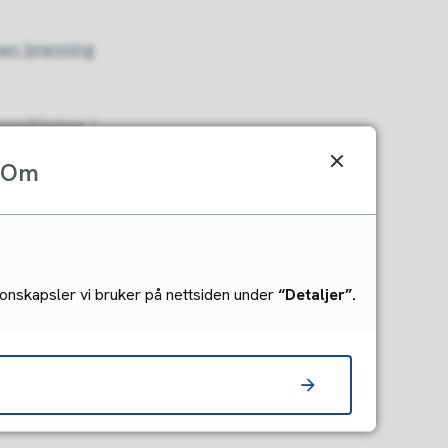
pen brenning
eproblemer i
vner.
Om
onskapsler vi bruker på nettsiden under
“Detaljer”.
kerheten.
 gress,