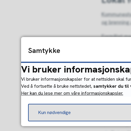
Kommunestyre
og brenning 
Formålet med
kommunen so
Samtykke
Tips ti
Vi bruker informasjonska
Vi bruker informasjonskapsler for at nettsiden skal f
Ta hensy
Ved å fortsette å bruke nettstedet,
samtykker du til
Her kan du lese mer om våre informasjonskapsler.
Det er a
Det bør 
Kun nødvendige
Bålet må
planter og 