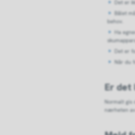
Det er i
Bålet må
behov.
Ha egned
skumappara
Det er f
Når du f
Er det
Normalt gis 
nærheten av 