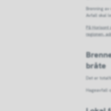
Brenning av d
Avfall skal l
På Horisont 
regionen, ad
Brenne
bråte
Det er totalf
Hageavfall o
Lokal 