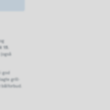
 og
il 15.
 (også
 i god
agte grill-
t bålforbud.