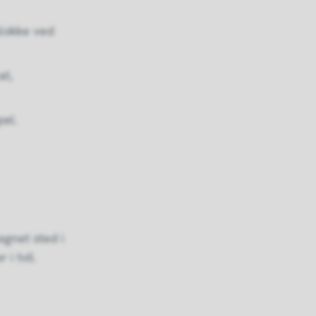
slokke ved
at,
pel.
egnet sted i
i tvil.