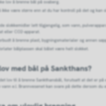
kke lov å brenne bål på svaberg.
 ikke være større enn at du har kontroll på det og kan 
e slokkemidler lett tilgjengelig, som vann, pulverappar
t eller CO2-apparat.
orbudt å brenne plast, bygningsmaterialer og annen søp
orlater bålplassen skal bålet være helt slokket.
 lov med bål på Sankthans?
det lov til å brenne Sankthansbål, forutsatt at det er på 
vann e.l. Brannvesenet kan svare på dette dersom du er 