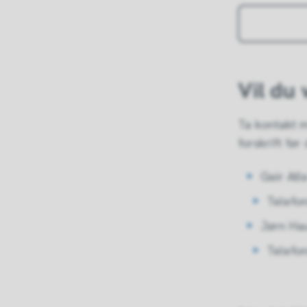
Vil du
Ta kontakt m
forskrift før
Geir At
Telef
Jørn Ha
Telef