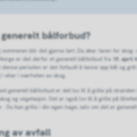
 generelt bålforbud?
sommeren blir det gjerne tørt. Da øker faren for skog-
 Norge er det derfor et generelt bålforbud fra
15. april t
 I denne perioden er det forbudt å tenne opp bål og grill
 i eller i nærheten av skog.
ed generelt bålforbud er det lov til å grille på stranden
kog og vegetasjon. Det er også lov til å grille på tilrettel
r . Du kan grille i din egen hage, selv om det er generel
ng av avfall