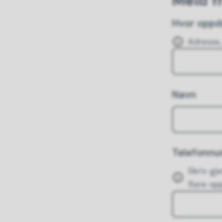
Meld f
Hvor oppda
Adresse,
Navn
Telefonn
Skriv gj
flere op