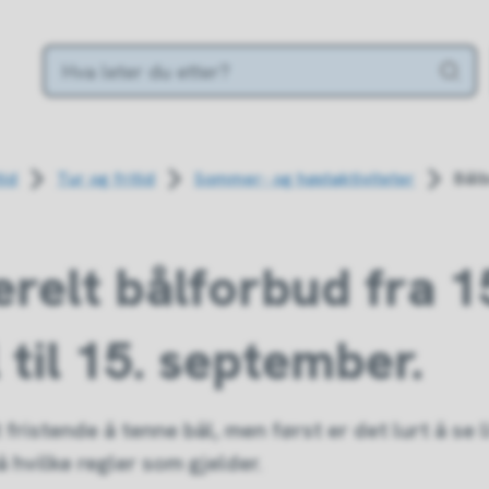
tid
Tur og fritid
Sommer- og høstaktiviteter
Bål
relt bålforbud fra 1
l til 15. september.
 fristende å tenne bål, men først er det lurt å se l
 hvilke regler som gjelder.