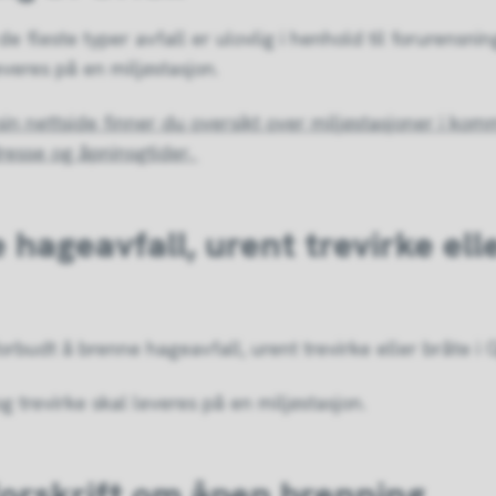
e fleste typer avfall er ulovlig i henhold til forurensni
everes på en miljøstasjon.
sin nettside finner du oversikt over miljøstasjoner i ko
resse og åpninsgtider,
 hageavfall, urent trevirke ell
orbudt å brenne hageavfall, urent trevirke eller bråte i G
g trevirke skal leveres på en miljøstasjon.
forskrift om åpen brenning