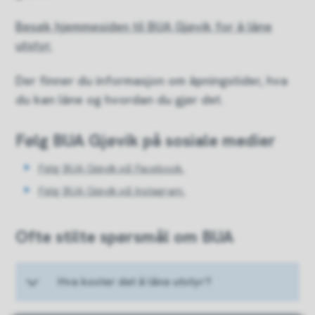
Besøk hjemmesiden til BUA Gjøvik for å låne
utstyr.
Der finner du informasjon om åpningstider, hva
du kan låne og hvordan du gjør det.
Følg BUA Gjøvik på sosiale medier
Følg BUA Gjøvik på Facebook.
Følg BUA Gjøvik på Instagram.
Ofte stilte spørsmål om BUA
Hva koster det å låne utstyr?