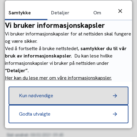
Hvem kan låne utstyr?
Samtykke
Detaljer
Om
Vi bruker informasjonskapsler
Hvor lenge kan jeg låne utstyret?
Vi bruker informasjonskapsler for at nettsiden skal fungere
og være sikker.
Ved å fortsette å bruke nettstedet,
samtykker du til vår
Kan jeg låne flere ulike typer utstyr
bruk av informasjonskapsler.
Du kan lese hvilke
samtidig?
informasjonskapsler vi bruker på nettsiden under
“Detaljer”.
Her kan du lese mer om våre informasjonskapsler.
Kan barn låne utstyr på egenhånd?
Kun nødvendige
Hvem kan være ansvarlig låntaker?
Godta utvalgte
Sist endret
08.02.2021 09.45