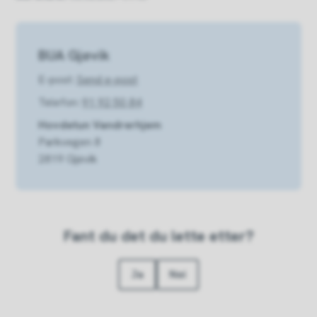
BUA Gjøvik
E-post
Send e-post
Telefon
91 92 50 84
Hovdetun Vandrerhjem
Parkvegen 8
2819 Gjøvik
Fant du det du lette etter?
Ja
Nei