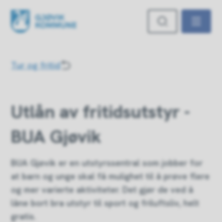
Gjøvik kommune
Du er her:
Tur og fritid
Utlån av fritidsutstyr -
BUA Gjøvik
BUA Gjøvik er en utstyrssentral som jobber for
at barn og unge skal få mulighet til å prøve flere
og mer varierte aktiviteter. Det gjør de ved å
låne bort bra utstyr til sport og friluftsliv, helt
gratis.