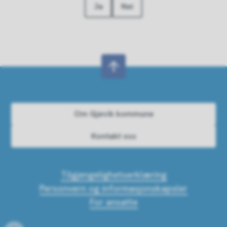
Ja
Nei
Om Gjøvik kommune
Kontakt oss
Tilgjengelighetserklæring
Personvern og informasjonskapsler
For ansatte