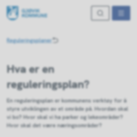
Gjøvik kommune
Du er her:
Reguleringsplaner
Hva er en
reguleringsplan?
En reguleringsplan er kommunens verktøy for å
styre utviklingen av et område på. Hvordan skal
vi bo? Hvor skal vi ha parker og lekeområder?
Hvor skal det være næringsområder?