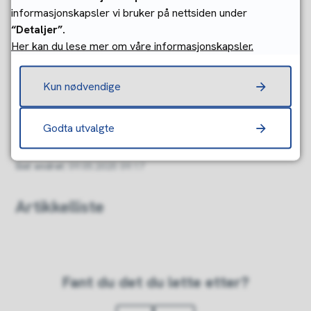
informasjonskapsler vi bruker på nettsiden under
“Detaljer”.
To typer reguleringsplaner
Her kan du lese mer om våre informasjonskapsler.
Kun nødvendige
Når må man lage ny reguleringsplan?
Godta utvalgte
Sist endret
09.05.2025 09.17
Artikkelliste
Fant du det du lette etter?