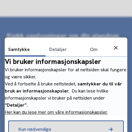
Sjekk opplysninger om din eiendom
Samtykke
Detaljer
Om
På min side finner du opplysninger om din
Vi bruker informasjonskapsler
eiendom.
Vi bruker informasjonskapsler for at nettsiden skal fungere
og være sikker.
Ved å fortsette å bruke nettstedet,
samtykker du til vår
bruk av informasjonskapsler.
Du kan lese hvilke
informasjonskapsler vi bruker på nettsiden under
“Detaljer”.
Gå inn på min side
Her kan du lese mer om våre informasjonskapsler.
Kun nødvendige