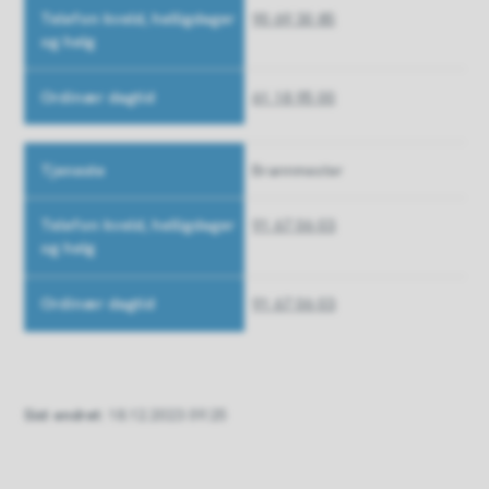
90 69 30 85
61 18 95 00
Brannmester
91 67 06 03
91 67 06 03
Sist endret
18.12.2023 09.25