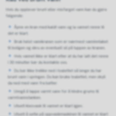
Hvis du opplever brunt eller misfarget vann kan du gjøre
følgende:
Åpne en kran med kaldt vann og la vannet renne til
det er klart.
Bruk helst vannkranen som er nærmest vanninntaket
til boligen og skru av eventuell sil på tuppen av kranen.
Hvis vannet ikke er klart etter at du har latt det renne
i 30 minutter bør du kontakte oss.
Du bør ikke trekke ned i toalettet så lenge du har
brunt vann i springen. Du kan bruke toalettet, men skyll
da ned med vann fra bøtter.
Unngå å tappe varmt vann for å hindre grums til
varmtvannstanken.
Utsett klesvask til vannet er klart igjen.
Utsett å sette på oppvaskmaskinen til vannet er klart