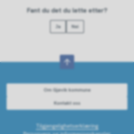
Fant du det du lette etter?
Ja
Nei
Om Gjøvik kommune
Kontakt oss
Tilgjengelighetserklæring
Personvern og informasjonskapsler