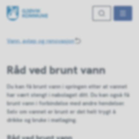
Gjøvik kommune
Du er her:
Vann, avløp og renovasjon
Råd ved brunt vann
Du kan få brunt vann i springen etter at vannet
har vært stengt i nabolaget ditt. Du kan også få
brunt vann i forbindelse med andre hendelser.
Selv om vannet er brunt er det helt trygt å
drikke og bruke i matlaging.
Råd ved brunt vann