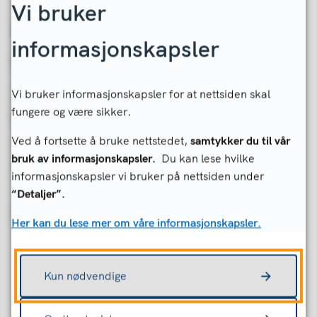
Vi bruker
Linda Victoria Røise
informasjonskapsler
Ungdomskontakt
Jeg jobber med dans, ung mestring og
Vi bruker informasjonskapsler for at nettsiden skal
fungere og være sikker.
gruppearbeid.
Ved å fortsette å bruke nettstedet,
samtykker du til vår
Telefon:
99 76 09 90
bruk av informasjonskapsler.
Du kan lese hvilke
Send e-post
informasjonskapsler vi bruker på nettsiden under
“Detaljer”.
Sist endret
17.02.2026 10.00
Her kan du lese mer om våre informasjonskapsler.
Kun nødvendige
Fant du det du lette etter?