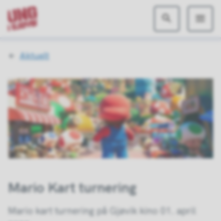
Ung
i
Du
Aktuelt
Gjøvik
er
her:
Mario Kart turnering
Mario kart turnering på Gjøvik kino 01. april