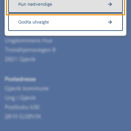
Kun nødvendige
Godta utvalgte
Besøksadresse
Ungdommens Hus
Trondhjemsvegen 8
2821 Gjøvik
Postadresse
Gjøvik kommune
Ung i Gjøvik
Postboks 630
2810 GJØVIK