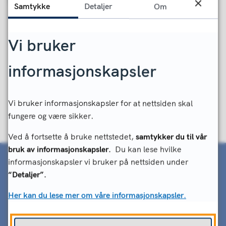
Samtykke
Detaljer
Om
Vi bruker
Fant du det du lette etter?
informasjonskapsler
Ja
Nei
Vi bruker informasjonskapsler for at nettsiden skal
fungere og være sikker.
Ved å fortsette å bruke nettstedet,
samtykker du til vår
bruk av informasjonskapsler.
Du kan lese hvilke
informasjonskapsler vi bruker på nettsiden under
“Detaljer”.
Her kan du lese mer om våre informasjonskapsler.