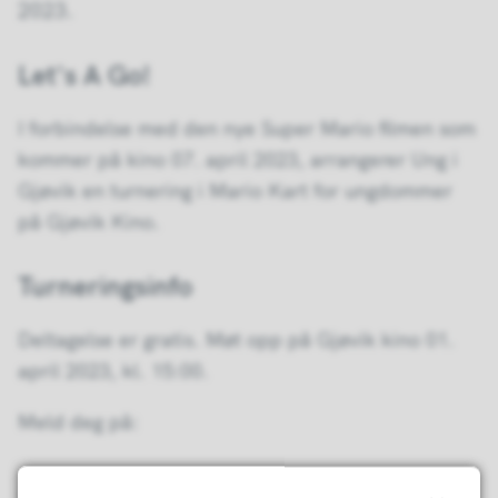
2023.
Let's A Go!
I forbindelse med den nye Super Mario filmen som
kommer på kino 07. april 2023, arrangerer Ung i
Gjøvik en turnering i Mario Kart for ungdommer
på Gjøvik Kino.
Turneringsinfo
Deltagelse er gratis. Møt opp på Gjøvik kino 01.
april 2023, kl. 15:00.
Meld deg på:
Sist endret
18.12.2024 14.04