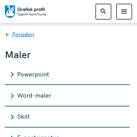
Gjøvik
kommunes
Du
Forsiden
grafiske
er
her:
Maler
profil
Powerpoint
Word-maler
Skilt