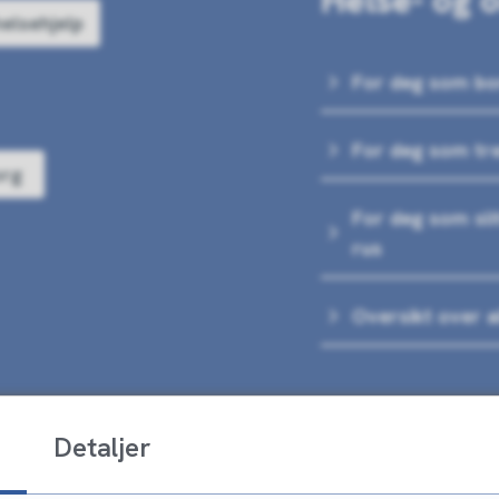
Helse- og 
helsehjelp
For deg som b
For deg som tr
org
For deg som sli
rus
Oversikt over al
Detaljer