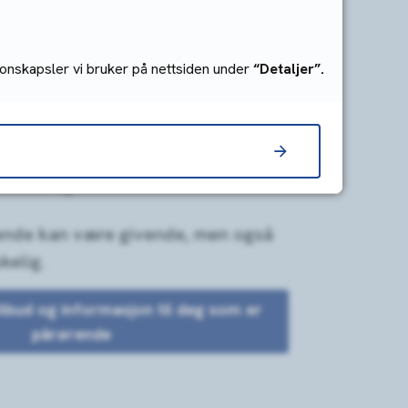
rende?
onskapsler vi bruker på nettsiden under
“Detaljer”.
du en viktig rolle i livet til den
drar med tilhørighet og fellesskap,
uvurderlig.
ende kan være givende, men også
kelig.
ilbud og informasjon til deg som er
pårørende