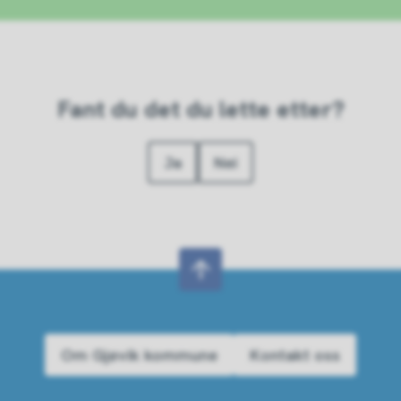
Fant du det du lette etter?
Ja
Nei
Om Gjøvik kommune
Kontakt oss