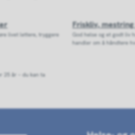
ler
Friskliv, mestring
e livet lettere, tryggere
God helse og et godt liv
handler om å håndtere hv
r 25 år – du kan ta