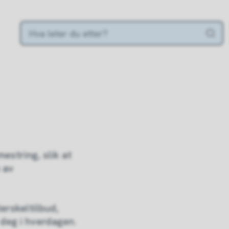
mestring, slik at
 av
erskeltilbud,
 deg i hverdagen.