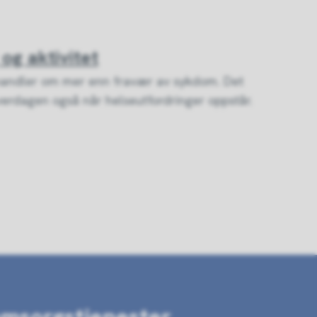
 og aktivitet
 handler om mer enn fravær av sykdom. Det
erdagen også når helseutfordringer oppstår.