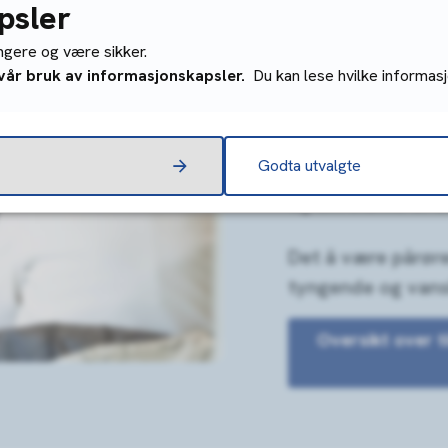
psler
ungere og være sikker.
Er du pårø
 vår bruk av informasjonskapsler.
Du kan lese hvilke informasj
Som pårørende har 
Godta utvalgte
som er syk. Du bi
og din støtte er 
Det å være pårør
tyngende og vans
Oversikt over t