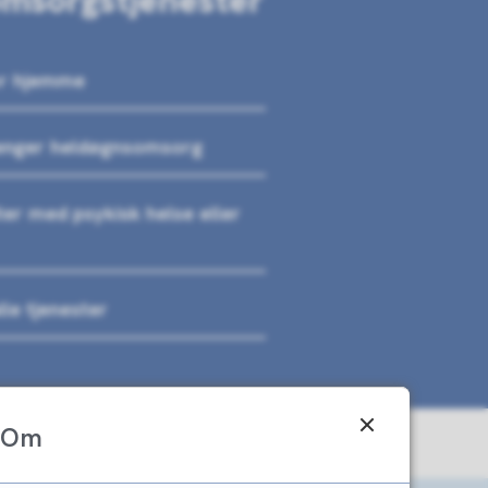
omsorgstjenester
or hjemme
enger heldøgnsomsorg
ter med psykisk helse eller
le tjenester
Om