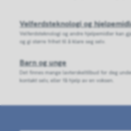
Velferdsteknologi og hjelpemid
Velferdsteknologi og andre hjelpemidler kan gjør
og gi større frihet til å klare seg selv.
Barn og unge
Det finnes mange lavterskeltilbud for deg unde
kontakt selv, eller få hjelp av en voksen.