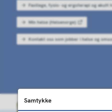
Fastlege, fysio- og ergoterapi og akutt 
Min helse (Helsenorge)
Kontakt oss som jobber i helse og oms
Samtykke