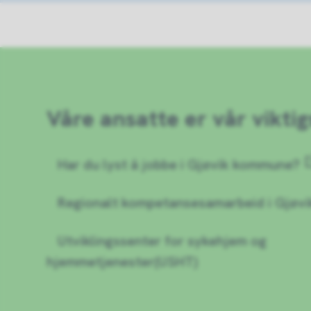
Våre ansatte er vår viktig
Har du lyst å jobbe i Gjøvik kommune?
Regionalt kompetansesamarbeid i Gjøvi
Utviklingssenter for sykehjem og
hjemmetjenester(USHT)