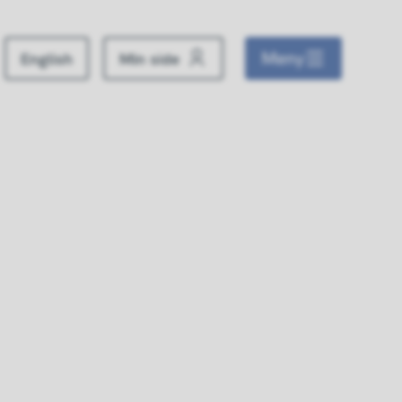
Meny
English
Min side