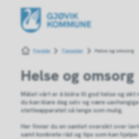
Gjøvik kommune
Du er her:
Forside
Tjenester
Helse og omsorg
Helse og omsorg
Målet vårt er å bidra til god helse og økt 
du kan klare deg selv og være uavhengige
støtteapparatet så lenge som mulig.
Her finner du en samlet oversikt over lavt
samt konkrete råd og tips som kan hjelpe