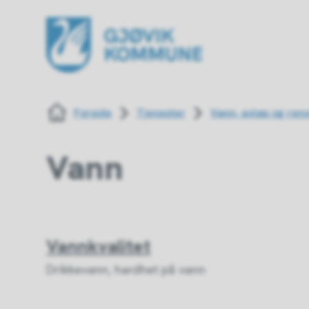
Gjøvik kommune
Du er her:
Forside
Tjenester
Vann, avløp og ren
Vann
Vannkvalitet
Drikkevann, hardhet på vann