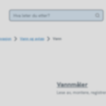
ovasjon
Vann og avløp
Vann
Vannmåler
Lese av, montere, registrer