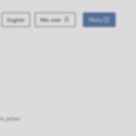
Meny
English
Min side
e, priser