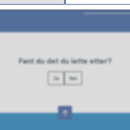
Vakttelefoner
Fant du det du lette etter?
Ja
Nei