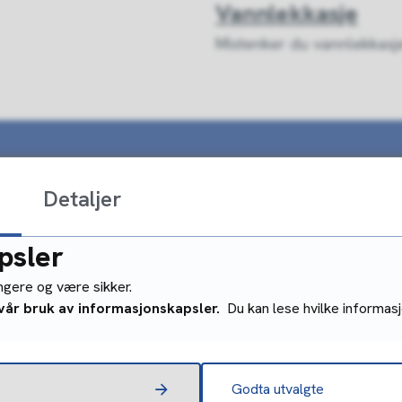
Vannlekkasje
Mistenker du vannlekkasj
Detaljer
Meld fra om en 
alt!
psler
Vi varsler deg 
 kommunen om
ungere og være sikker.
r trenger du
 vår bruk av informasjonskapsler.
Du kan lese hvilke informasj
Råd ved stengt 
Råd ved kokepå
Godta utvalgte