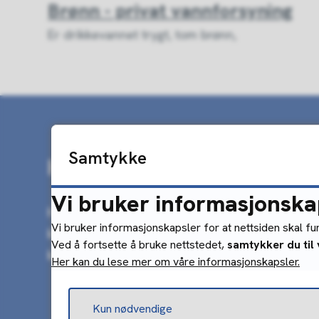
Brønn - privat vannforsyning
Er drikkevannet trygt, tom brønn,
Samtykke
Hjelp, det er noe som er g
Vi bruker informasjonska
Har du brunt vann? Har du fått SMS fra
Vi bruker informasjonskapsler for at nettsiden skal f
kokepåbud? Hvordan blir jeg varslet? Elle
Ved å fortsette å bruke nettstedet,
samtykker du til
kontakt med vakta?
Her kan du lese mer om våre informasjonskapsler.
Kun nødvendige