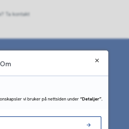
e? Ta kontakt
Om
feil
på SMS
onskapsler vi bruker på nettsiden under
“Detaljer”.
og brunt vann
bud