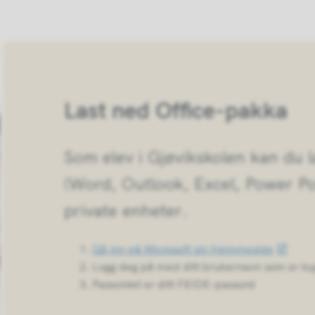
Last ned Office-pakka
Som elev i Gjøvikskolen kan du 
(Word, Outlook, Excel, Power Poin
private enheter.
Gå inn på Microsoft sin hjemmeside
Logg deg på med ditt brukernavn som er by
Passordet er ditt FEIDE-passord