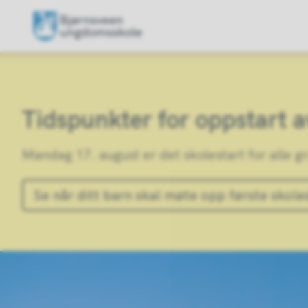
Bjørnsveen
ungdomsskole
Tidspunkter for oppstart 
Mandag 17. august er det skolestart for alle g
Se når ditt barn skal møte opp første skol