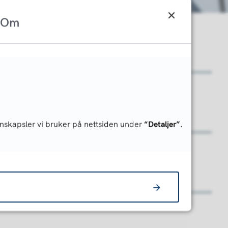
Om
ger (Skoleruta)
nskapsler vi bruker på nettsiden under
“Detaljer”.
rmer