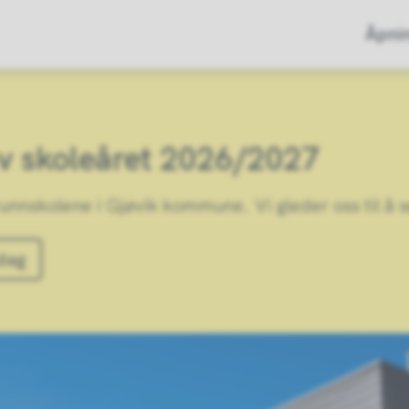
Åpnin
av skoleåret 2026/2027
runnskolene i Gjøvik kommune. Vi gleder oss til å s
edag