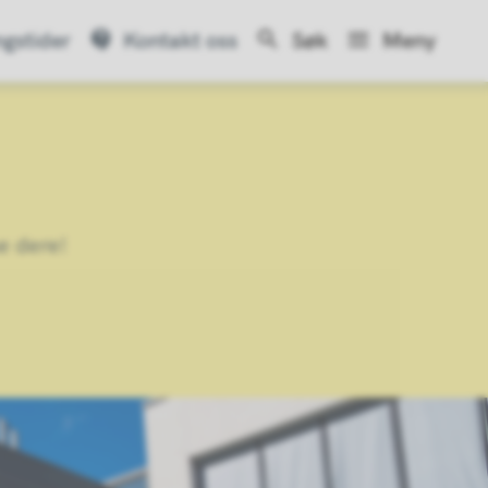
gstider
Kontakt oss
Søk
Meny
e dere!