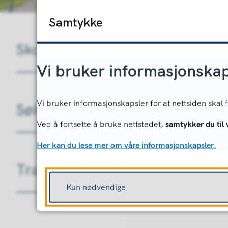
Samtykke
Skolehelsetjenesten
Vi bruker informasjonskap
Vi bruker informasjonskapsler for at nettsiden skal
Søk permisjon fra undervisnin
Ved å fortsette å bruke nettstedet,
samtykker du til 
Her kan du lese mer om våre informasjonskapsler.
Transponder meldingsbok
Kun nødvendige