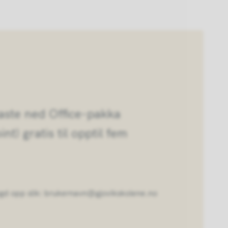
laste ned Office-pakka
t) gratis til opptil fem
gd opp slik: brukernavn@gjovikskolene.no