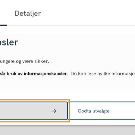
Detaljer
Ferie- og frida
sler
 fungere og være sikker.
g
Utvalg og råd
vår bruk av informasjonskapsler.
Du kan lese hvilke informasjo
Læringsplattfo
Godta utvalgte