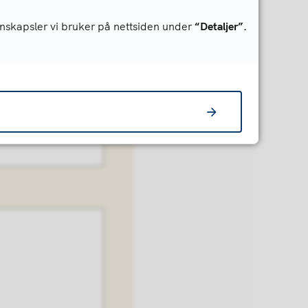
nskapsler vi bruker på nettsiden under
“Detaljer”.