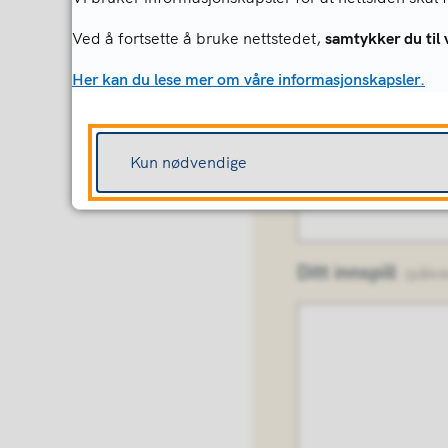
Vi vil gjerne hø
Ved å fortsette å bruke nettstedet,
samtykker du til 
Her kan du lese mer om våre informasjonskapsler.
Alle innspill bli
Ditt navn (frivil
Kun nødvendige
Ditt innspill
(påkr