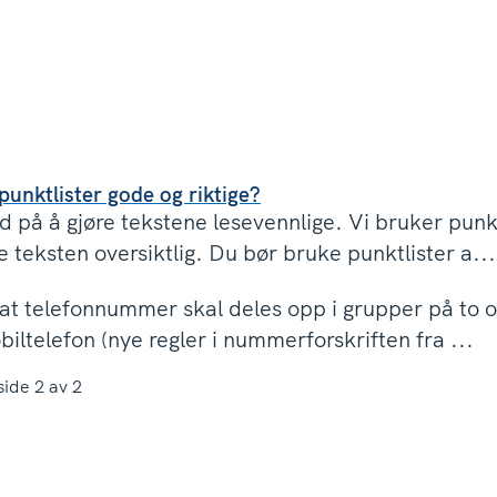
punktlister gode og riktige?
d på å gjøre tekstene lesevennlige. Vi bruker punkt
e teksten oversiktlig. Du bør bruke punktlister a...
t telefonnummer skal deles opp i grupper på to og 
biltelefon (nye regler i nummerforskriften fra ...
side
2
av
2