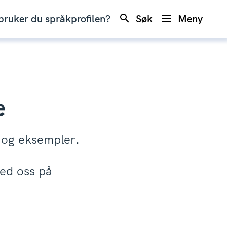
ruker du språkprofilen?
Søk
Meny
e
s og eksempler.
ed oss på