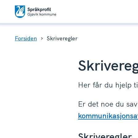
Språkprofil
i
Du
Forsiden
Skriveregler
Gjøvik
er
her:
kommune
Skrivere
Her får du hjelp t
Er det noe du sa
kommunikasjonsav
Skriveregler