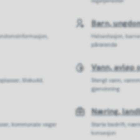
legetjenester
Barn, ungdom
iendomsinformasjon,
Helsestasjon, barne
pårørende
Vann, avløp 
splasser, tilskudd,
Stengt vann, vannm
gjenvinning
Næring, land
lasser, kommunale veger
Starte bedrift, nær
konsesjon