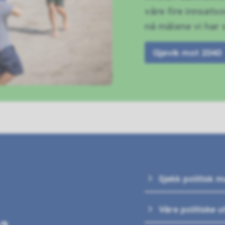
våre fire innsats
nå målene vi har 
Gjøvik mot 2040
Sjekk politisk 
Våre politiske u