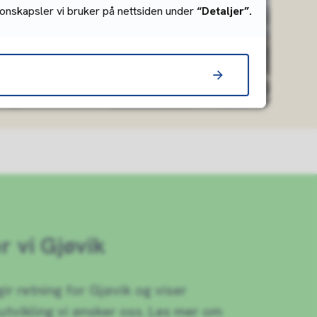
onskapsler vi bruker på nettsiden under
“Detaljer”.
er vi Gjøvik
r retning for Gjøvik og viser
tvikling vi ønsker oss. Les mer om