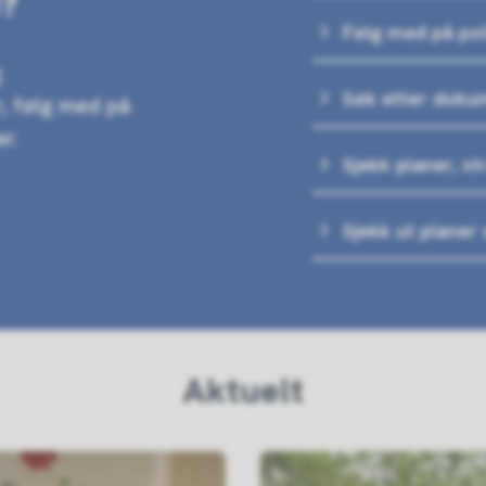
e?
Følg med på po
g
Søk etter dokum
, følg med på
r.
Sjekk planer, st
Sjekk ut planer
Aktuelt