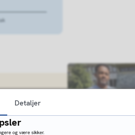
tak
Detaljer
psler
msorg i Gjøvik.
ungere og være sikker.