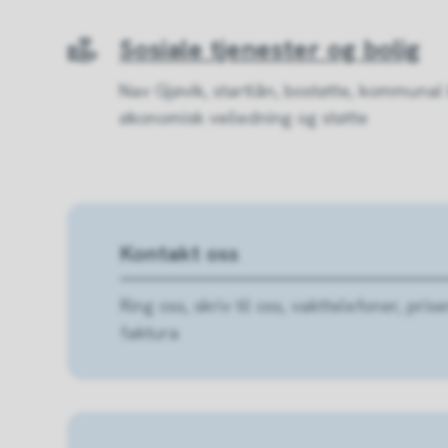
Sosiale tjenester og bolig
Nav Gjøvik, startlån, bostøtte, kommunal b
økonomisk veiledning og støtte
Kontakt oss
Ring oss, skriv til oss, vakttelefoner, pris
faktura