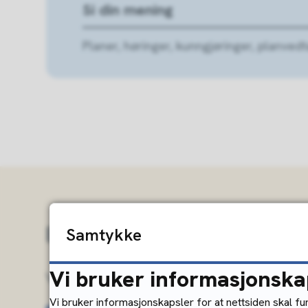
Si din mening
Planer, høringer, kunngjøringer, planved
Bli en del av laget
Samtykke
Vi bruker informasjonska
Velkommen til ledergruppa for helse og o
Vi bruker informasjonskapsler for at nettsiden skal f