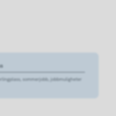
ss
lærlingplass, sommerjobb, jobbmuligheter