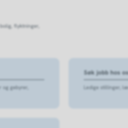
olig, flyktninger,
Søk jobb hos o
er og gebyrer,
Ledige stillinger, 