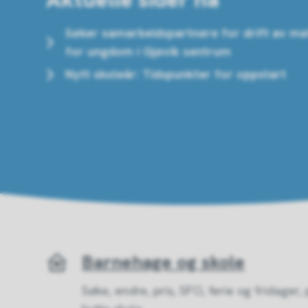
Søker samarbeidspartnere for drift av mø
for ungdom i Gjøvik sentrum
Nytt skoleår: Tidspunkter for oppstart
Barnehage og skole
Søke, endre, pris, SFO, ferie og fridager,