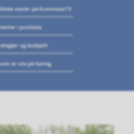
litiske møter på KommuneTV
enter i postlista
rategier og budsjett
 som er ute på høring