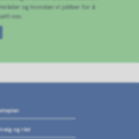
områder og hvordan vi jobber for å
satt oss.
møteplan
tvalg og råd