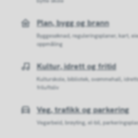
bytte skole
Plan, bygg og brann
Byggesøknad, reguleringsplaner, kart, e
oppmåling
Kultur, idrett og fritid
Kulturskole, bibliotek, svømmehall, idrett
friluftsliv
Veg, trafikk og parkering
Vegarbeid, brøyting, el-bil, parkeringsp