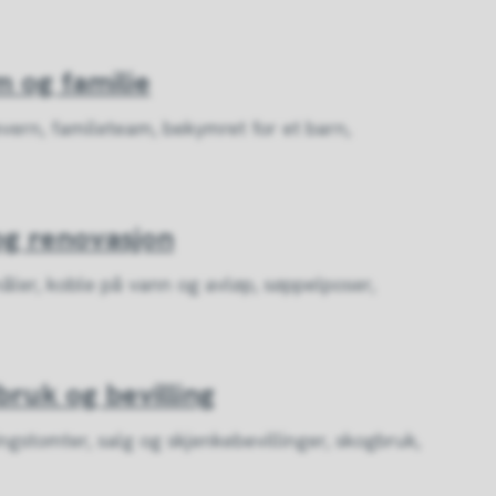
 og familie
vern, famileteam, bekymret for et barn,
og renovasjon
åler, koble på vann og avløp, søppelposer,
bruk og bevilling
ingstomter, salg og skjenkebevillinger, skogbruk,