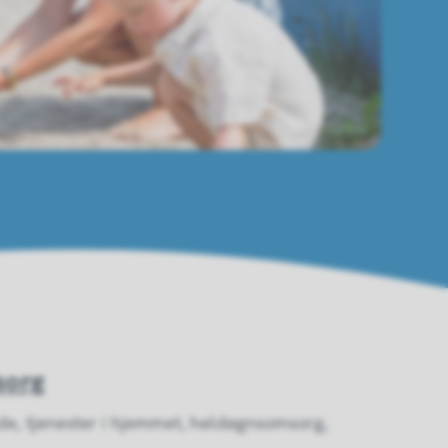
sorg
nde, tjenester i hjemmet, heldøgnsomsorg,