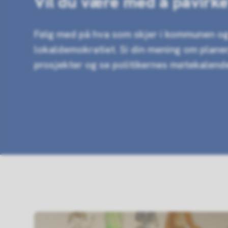
Vil du være med å påvirk
Følg med på hva som skjer i kommunen o
lokaldemokratiet. Si din mening om planer
prosjekter og se politikernes møtekalende