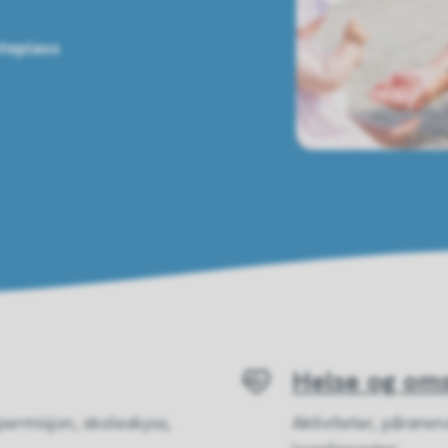
teplass
Helse og om
 permisjon, skoleskyss,
Aktiviteter, pårøre