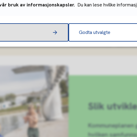
 vår bruk av informasjonskapsler.
Du kan lese hvilke informasj
jenester
Godta utvalgte
Slik utvikl
Kommuneplanen gi
hvilken samfunnsu